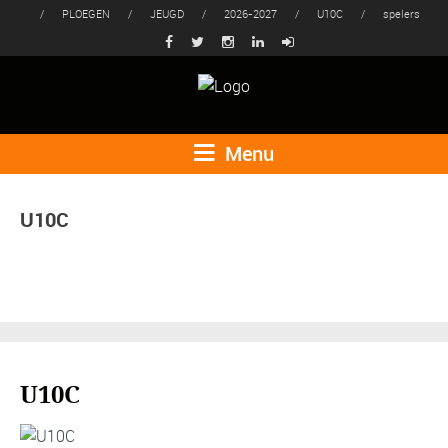
/
PLOEGEN
/
JEUGD
/
2026-2027
/
U10C
/
spelers
Menu
U10C
U10C