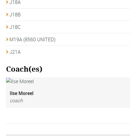
J18A
J18B
J18C
M19A (8560 UNITED)
J21A
Coach(es)
Ilse Moreel
coach