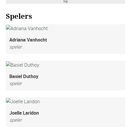
top
Spelers
Adriana Vanhocht
speler
Basiel Duthoy
speler
Joelle Laridon
speler