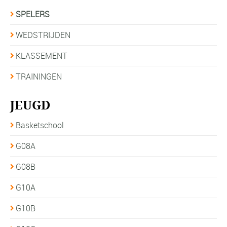
SPELERS
WEDSTRIJDEN
KLASSEMENT
TRAININGEN
JEUGD
Basketschool
G08A
G08B
G10A
G10B