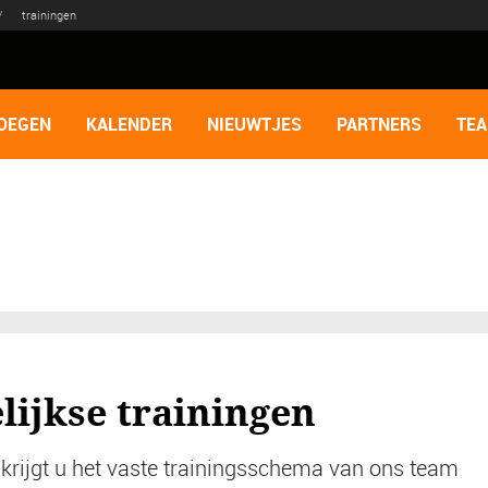
/
trainingen
OEGEN
KALENDER
NIEUWTJES
PARTNERS
TE
lijkse trainingen
 krijgt u het vaste trainingsschema van ons team