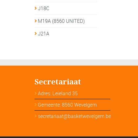
J18C
M19A (8560 UNITED)
J21A
Secretariaat
Adres: Leieland 35
Gemeente: 8560 Wevelgem
secretariaat@basketwevelgem.be