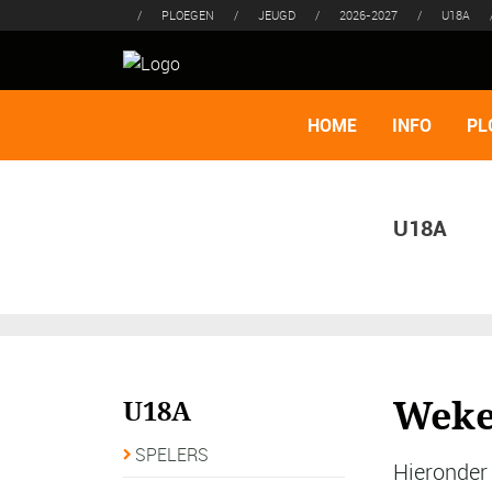
/
PLOEGEN
/
JEUGD
/
2026-2027
/
U18A
HOME
INFO
PL
U18A
Weke
U18A
SPELERS
Hieronder