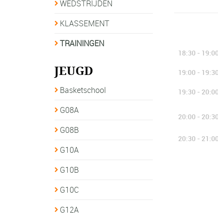
WEDSTRIJDEN
KLASSEMENT
TRAININGEN
18:30 - 19:0
JEUGD
19:00 - 19:3
Basketschool
19:30 - 20:0
G08A
20:00 - 20:3
G08B
20:30 - 21:0
G10A
G10B
G10C
G12A