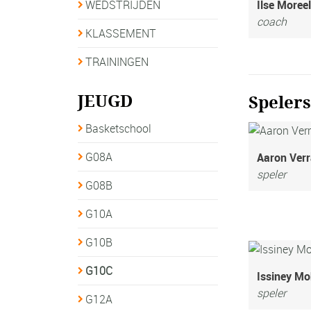
Ilse Moree
WEDSTRIJDEN
coach
KLASSEMENT
TRAININGEN
JEUGD
Speler
Basketschool
G08A
Aaron Ver
speler
G08B
G10A
G10B
G10C
Issiney M
speler
G12A