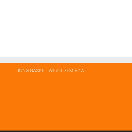
JONG BASKET WEVELGEM VZW