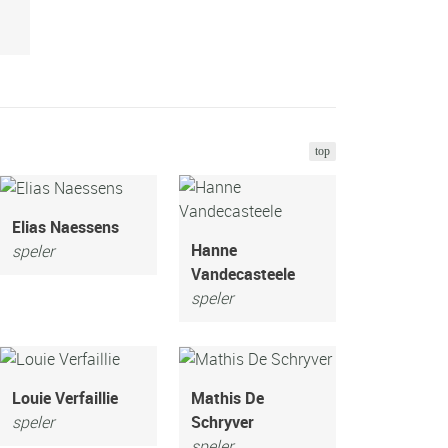
top
Elias Naessens
Hanne
speler
Vandecasteele
speler
Louie Verfaillie
Mathis De
speler
Schryver
speler