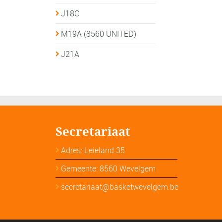
J18C
M19A (8560 UNITED)
J21A
Secretariaat
Adres: Leieland 35
Gemeente: 8560 Wevelgem
secretariaat@basketwevelgem.be