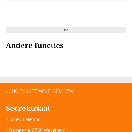
top
Andere functies
JONG BASKET WEVELGEM VZW
Secretariaat
Adres: Leieland 35
Gemeente: 8560 Wevelgem