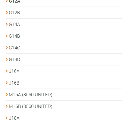
G12A
G12B
G14A
G14B
G14C
G14D
J16A
J16B
M16A (8560 UNITED)
M16B (8560 UNITED)
J18A