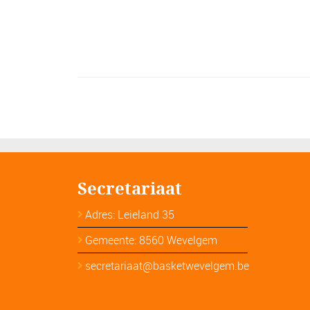
Secretariaat
Adres: Leieland 35
Gemeente: 8560 Wevelgem
secretariaat@basketwevelgem.be