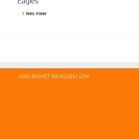
Eagles
…
lees meer
JONG BASKET WEVELGEM VZW