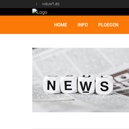
/
NIEUWTJES
HOME
INFO
PLOEGEN